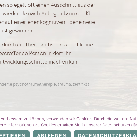
n spiegelt oft einen Ausschnitt aus der
 wieder. Je nach Anliegen kann der Klient
r auf einer eher kognitiven Ebene neue
lbst gewinnen.
 durch die therapeutische Arbeit keine
betreffende Person in dem ihr
twicklungsschritte machen kann.
entierte psychotraumatherapie
,
trauma
,
zertifikat
nd verbessern zu können, verwenden wir Cookies. Durch die weitere N
ere Informationen zu Cookies erhalten Sie in unserer Datenschutzerklä
n Aachen – Iris Leclaire – Alle Rechte vorbehalten
EPTIEREN
ABLEHNEN
DATENSCHUTZERKL