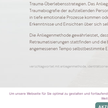
Trauma-Überlebensstrategien. Das Anliege
Traumabiografie der aufstellenden Person
in tiefe emotionale Prozesse kommen ode
Erkenntnisse und Einsichten über sich se
Die Anliegenmethode gewährleistet, dass
Retraumatisierungen stattfinden und die 
angemessenen Tempo selbstbestimmte En
verschlagwortet mit
anliegenmethode
,
identitätsori
Impressum
Datenschutz
Wissenswertes
Um unsere Webseite für Sie optimal zu gestalten und fortlaufe
Weit
© Leclaire Prozessorientierte Psychotherapie i
AKZ