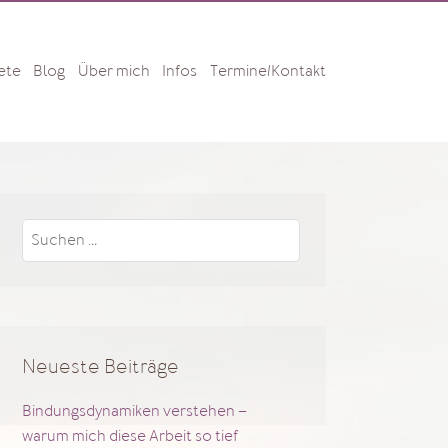
 LECLAIRE
CHOTHERAPIE
ete
Blog
Über mich
Infos
Termine/Kontakt
Suchen
nach:
Neueste Beiträge
Bindungsdynamiken verstehen –
warum mich diese Arbeit so tief