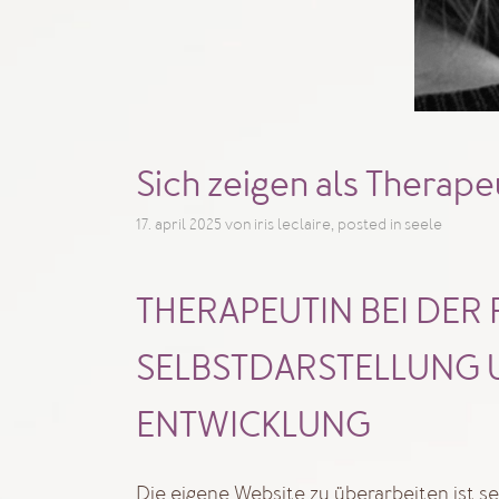
Sich zeigen als Therape
17. april 2025
von
iris leclaire
, posted in
seele
THERAPEUTIN BEI DER
SELBSTDARSTELLUNG 
ENTWICKLUNG
Die eigene Website zu überarbeiten ist se